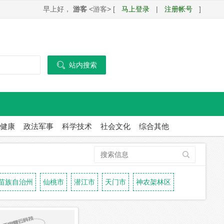
早上好，
游客
<游客> [
马上登录
|
注册帐号
]

站内搜索
健康
政法军事
科学技术
社会文化
综合其他
苗族自治州
仙桃市
潜江市
天门市
神农架林区