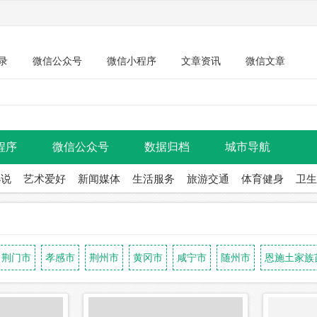
录
微信公众号
微信小程序
文章资讯
微信文章
程序
微信公众号
数据归档
城市导航
小说
艺术爱好
新闻媒体
生活服务
旅游交通
体育健身
卫生
荆门市
孝感市
荆州市
黄冈市
咸宁市
随州市
恩施土家族