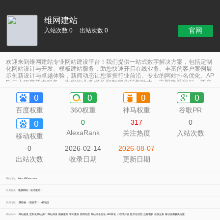
维网建站
官网
入站次数 0
出站次数 0
欢迎来到维网建站专业网站建设平台！我们提供一站式数字解决方案，包括定制
化网站设计与开发、模板建站服务，助您快速开启在线业务。丰富的客户案例展
示创新设计与卓越体验，新闻动态让您掌握行业前沿。专业的网站排名优化、AP
P 与小程序开发服务，为您的业务增长和数字化转型助力。立即联系我们，开启
您的数字化新征程！
百度权重
360权重
神马权重
谷歌PR
0
317
0
AlexaRank
关注热度
入站次数
移动权重
0
2026-02-14
2026-08-07
出站次数
收录日期
更新日期
网站地址：
https://90we.com
所属分类：
电脑网络
>
设计建站
>
所属地区：
陕西省
>
西安市
>
>新城区
网站TAG：
网站建设
定制化网站设计
网站开发
模板建站
客户案例
新闻动态
网站排名优化
APP开发
小程序开发
数字化转型
业务增长
在线业务
移动应用解决方案