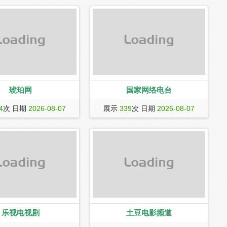
琥珀网
国家网络电台
4
次 日期
2026-08-07
展示
339
次 日期
2026-08-07
乐视电视剧
土豆电影频道