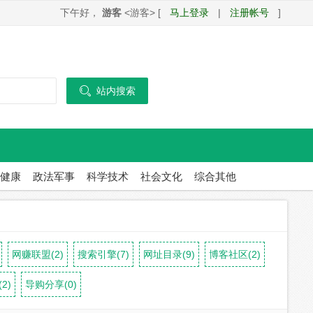
下午好，
游客
<游客> [
马上登录
|
注册帐号
]

站内搜索
健康
政法军事
科学技术
社会文化
综合其他
网赚联盟(2)
搜索引擎(7)
网址目录(9)
博客社区(2)
2)
导购分享(0)