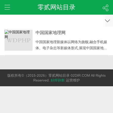
零贰网站目录
中国国家地理网
中国国家地理新媒体以网络为旗舰,融合手机媒
体、电子杂志等新媒体形式,展现中国国家地理
品牌的力量,打造中国第一家以专业地理百科知
识为基础,线上线下为一体的多元化经营体系。
主要经营门户网站、电子杂志、无线增值业
务、广告传媒、线下活动、旅游房地产等项
版权所有©（2015-2026）零贰网站目录 02DIR.COM All Rights
目。宗旨：阅古今,行天下,品生活！定位：最权
Reserved.
好焊孙辉
运营维护
威的地理资讯百科网站,最专业的深度旅游体验
平台最具特色的互动社区