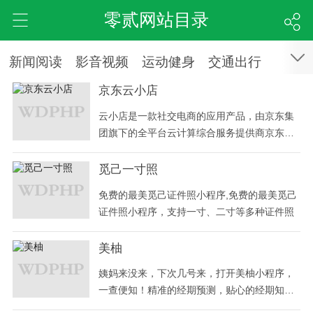
零贰网站目录
新闻阅读
影音视频
运动健身
交通出行
京东云小店
云小店是一款社交电商的应用产品，由京东集
团旗下的全平台云计算综合服务提供商京东云
推出，支持用户直接扫上方小程序二维码或微
信小程序内搜索京东云小店
觅己一寸照
免费的最美觅己证件照小程序,免费的最美觅己
证件照小程序，支持一寸、二寸等多种证件照
美柚
姨妈来没来，下次几号来，打开美柚小程序，
一查便知！精准的经期预测，贴心的经期知
识， 一款最懂女生的经期管理工具，让你遇见