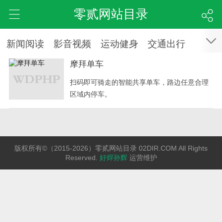
零贰网站目录
新闻阅读
影音视频
运动健身
交通出行
摩拜单车
扫码即可骑走的智能共享单车，路边任意合理
区域内停车。
版权所有©（2015-2026）零贰网站目录 02DIR.COM All Rights
Reserved.
好焊孙辉
运营维护