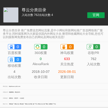
尊云分类目录
官网
入站次数 762
出站次数 4
尊云分类目录 推广免费送您网站流量,是中小网站和新网站推广首选网络推广服
务平台.同时掘客网为大家提供国内外网址大全,整理和收藏网站大全导航,您也可
以到掘客网免费发布自己的网站及网站相关信息!
百度权重
360权重
神马权重
谷歌PR
0
633
762
AlexaRank
关注热度
入站次数
移动权重
4
2018-10-07
2026-08-01
出站次数
收录日期
更新日期
网站地址：
http://www.zydir.com
所属分类：
电脑网络
>
网址目录
>
所属地区：
陕西省
>
西安市
>
>未央区
网站TAG：
网络推广
网站大全
网站推广
网站大全导航
推广平台
网址大全
推广网站
免费推广平台