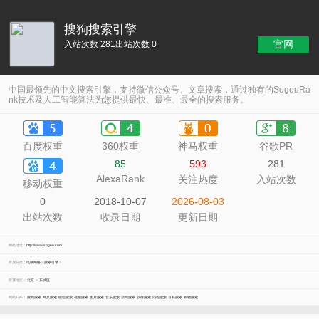
搜狗搜索引擎
官网
入站次数 281
出站次数 0
中国最领先的中文搜索引擎，支持微信公众号、文章搜索，通过独有的SogouRa
nk技术及人工智能算法为您提供最快、最准、最全的搜索服务。
百度权重
360权重
神马权重
谷歌PR
85
593
281
AlexaRank
关注热度
入站次数
移动权重
0
2018-10-07
2026-08-03
出站次数
收录日期
更新日期
网站地址：
http://www.sogou.com
所属分类：
电脑网络
>
搜索引擎
>
所属地区：
北京
>
东城区
网站TAG：
搜狗搜索
网页搜索
微信搜索
视频搜索
图片搜索
音乐搜索
新闻搜索
软件搜索
问答搜索
百科搜索
购物搜索