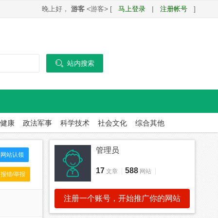
晚上好，
游客
<游客> [
马上登录
|
注册帐号
]

站内搜索
健康
政法军事
科学技术
社会文化
综合其他
管理员
网站认领
17
588
文章
网站
报错/举报
注册一个账号，开始推广你的网站