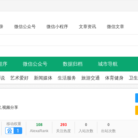
录
微信公众号
微信小程序
文章资讯
微信文章
程序
微信公众号
数据归档
城市导航
小说
艺术爱好
新闻媒体
生活服务
旅游交通
体育健身
卫生
索,视频分享
移动权重
108
293
0
0
AlexaRank
关注热度
入站次数
出站次数