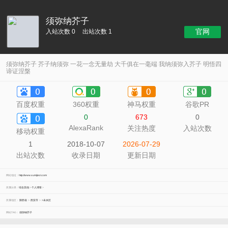
须弥纳芥子
官网
入站次数 0
出站次数 1
须弥纳芥子 芥子纳须弥 一花一念无量劫 大千俱在一毫端 我纳须弥入芥子 明悟四
谛证涅槃
百度权重
360权重
神马权重
谷歌PR
0
673
0
AlexaRank
关注热度
入站次数
移动权重
1
2018-10-07
2026-07-29
出站次数
收录日期
更新日期
网站地址：
http://www.xumijiezi.com
所属分类：
综合其他
>
个人博客
>
所属地区：
陕西省
>
西安市
>
>未央区
网站TAG：
须弥纳芥子