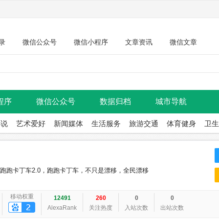
录
微信公众号
微信小程序
文章资讯
微信文章
程序
微信公众号
数据归档
城市导航
小说
艺术爱好
新闻媒体
生活服务
旅游交通
体育健身
卫生
，跑跑卡丁车2.0，跑跑卡丁车，不只是漂移，全民漂移
移动权重
12491
260
0
0
AlexaRank
关注热度
入站次数
出站次数