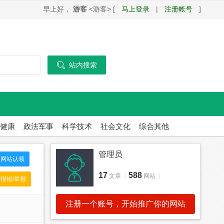
早上好，
游客
<游客> [
马上登录
|
注册帐号
]

站内搜索
健康
政法军事
科学技术
社会文化
综合其他
管理员
网站认领
17
588
文章
网站
报错/举报
注册一个账号，开始推广你的网站