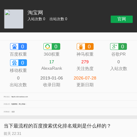
淘宝网
官网
入站次数 0
出站次数 0
百度权重
360权重
神马权重
谷歌PR
17
279
0
AlexaRank
关注热度
入站次数
移动权重
0
2019-01-06
2026-07-28
出站次数
收录日期
更新日期
网站地址：
http://s.click.taobao.com
所属分类：
电脑网络
>
网上商城
>
所属地区：
北京
当下最流程的百度搜索优化排名规则是什么样的？
前天 22:31