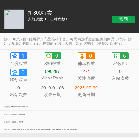
折800特卖
官网
入站次数 0
出站次数 0
折800(折八百)-优质折扣商品推荐平台。每天精选千款超值折扣商品，特卖1折
起，九块九包邮、9.9元包邮的宝贝天天有，欢迎选购！【折800 真便宜】
百度权重
360权重
神马权重
谷歌PR
590287
274
0
AlexaRank
关注热度
入站次数
移动权重
0
2019-01-06
2026-07-30
出站次数
收录日期
更新日期
网站地址：
http://www.zhe800.com
所属分类：
电脑网络
>
网上商城
>
所属地区：
陕西省
>
西安市
网站TAG：
折800
折800官网
折八百
9.9包邮
九块九包邮
折800天天特价
zhe800
折八百官网
9块9包邮