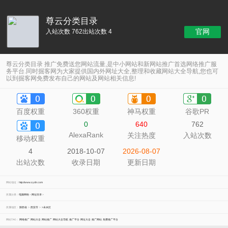
尊云分类目录
官网
入站次数 762
出站次数 4
尊云分类目录 推广免费送您网站流量,是中小网站和新网站推广首选网络推广服
务平台.同时掘客网为大家提供国内外网址大全,整理和收藏网站大全导航,您也可
以到掘客网免费发布自己的网站及网站相关信息!
百度权重
360权重
神马权重
谷歌PR
0
640
762
AlexaRank
关注热度
入站次数
移动权重
4
2018-10-07
2026-08-07
出站次数
收录日期
更新日期
网站地址：
http://www.zydir.com
所属分类：
电脑网络
>
网址目录
>
所属地区：
陕西省
>
西安市
>
>未央区
网站TAG：
网络推广
网站大全
网站推广
网站大全导航
推广平台
网址大全
推广网站
免费推广平台