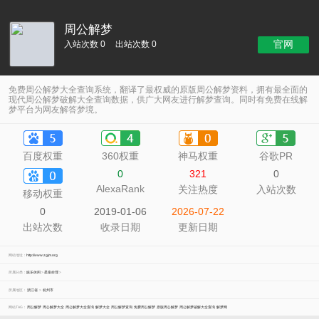
周公解梦
官网
入站次数 0
出站次数 0
免费周公解梦大全查询系统，翻译了最权威的原版周公解梦资料，拥有最全面的
现代周公解梦破解大全查询数据，供广大网友进行解梦查询。同时有免费在线解
梦平台为网友解答梦境。
百度权重
360权重
神马权重
谷歌PR
0
321
0
AlexaRank
关注热度
入站次数
移动权重
0
2019-01-06
2026-07-22
出站次数
收录日期
更新日期
网站地址：
http://www.zgjm.org
所属分类：
娱乐休闲
>
星座命理
>
所属地区：
浙江省
>
杭州市
网站TAG：
周公解梦
周公解梦大全
周公解梦大全查询
解梦大全
周公解梦查询
免费周公解梦
原版周公解梦
周公解梦破解大全查询
解梦网