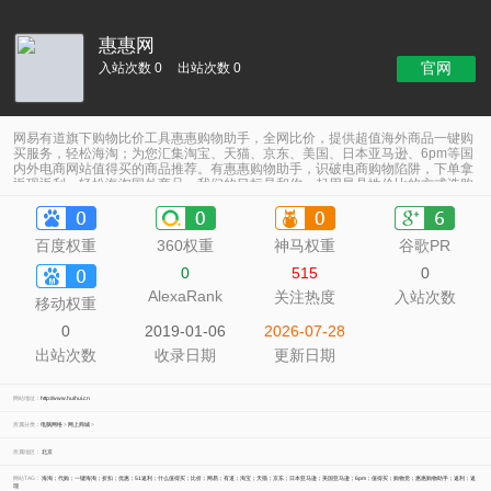
惠惠网
官网
入站次数 0
出站次数 0
网易有道旗下购物比价工具惠惠购物助手，全网比价，提供超值海外商品一键购
买服务，轻松海淘；为您汇集淘宝、天猫、京东、美国、日本亚马逊、6pm等国
内外电商网站值得买的商品推荐。有惠惠购物助手，识破电商购物陷阱，下单拿
返现返利，轻松海淘国外商品。我们的目标是和你一起用最具性价比的方式选购
优质商品。
百度权重
360权重
神马权重
谷歌PR
0
515
0
AlexaRank
关注热度
入站次数
移动权重
0
2019-01-06
2026-07-28
出站次数
收录日期
更新日期
网站地址：
http://www.huihui.cn
所属分类：
电脑网络
>
网上商城
>
所属地区：
北京
网站TAG：
海淘；代购；一键海淘；折扣；优惠；51返利；什么值得买；比价；网易；有道；淘宝；天猫；京东；日本亚马逊；美国亚马逊；6pm；值得买；购物党；惠惠购物助手；返利；返
现