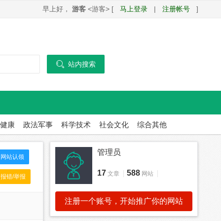
早上好，
游客
<游客> [
马上登录
|
注册帐号
]

站内搜索
健康
政法军事
科学技术
社会文化
综合其他
管理员
网站认领
17
588
文章
网站
报错/举报
注册一个账号，开始推广你的网站