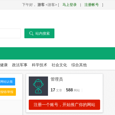
下午好，
游客
<游客> [
马上登录
|
注册帐号
]

站内搜索
健康
政法军事
科学技术
社会文化
综合其他
管理员
网站认领
17
588
文章
网站
报错/举报
注册一个账号，开始推广你的网站