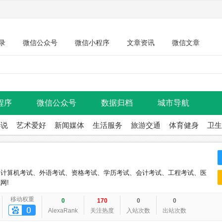
录
微信公众号
微信小程序
文章资讯
微信文章
程序
微信公众号
数据归档
城市导航
小说
艺术爱好
新闻媒体
生活服务
旅游交通
体育健身
卫生
提供计算机考试、外语考试、资格考试、学历考试、会计考试、工程考试、医
网!
移动权重
0
170
0
0
AlexaRank
关注热度
入站次数
出站次数