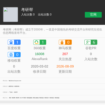
考研帮
官网
入站次数 0
出站次数 0
考研网（考研帮）成立于2000年，一直是中国领先的考研交流平台和研究生招生
信息网络发布平台。
百度权重
360权重
神马权重
谷歌PR
16008
207
0
AlexaRank
关注热度
入站次数
移动权重
0
2020-03-02
2026-08-09
出站次数
收录日期
更新日期
网站地址：
http://www.kaoyan.com
所属分类：
教育培训
>
教育科研
>
所属地区：
广东省
>
深圳市
网站TAG：
考研
考研网
考研帮
2017年考研
考研国家线
考研分数线
考研报名
考研复习
考研复试
考研真题