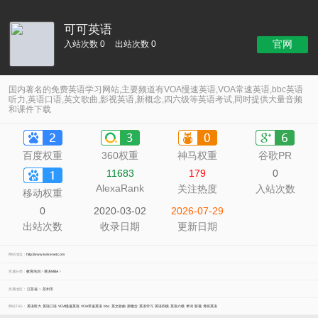
可可英语
官网
入站次数 0
出站次数 0
国内著名的免费英语学习网站,主要频道有VOA慢速英语,VOA常速英语,bbc英语
听力,英语口语,英文歌曲,影视英语,新概念,四六级等英语考试,同时提供大量音频
和课件下载
百度权重
360权重
神马权重
谷歌PR
11683
179
0
AlexaRank
关注热度
入站次数
移动权重
0
2020-03-02
2026-07-29
出站次数
收录日期
更新日期
网站地址：
http://www.kekenet.com
所属分类：
教育培训
>
英语MBA
>
所属地区：
江苏省
>
苏州市
网站TAG：
英语听力
英语口语
VOA慢速英语
VOA常速英语
bbc
英文歌曲
新概念
英语学习
英语四级
英语六级
单词
影视
考研英语