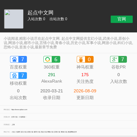
起点中文网
官网
入站次数 0
出站次数 0
小说阅读,精彩小说尽在起点中文网. 起点中文网提供玄幻小说,武侠小说,原创小
说,网游小说,都市小说,言情小说,青春小说,历史小说,军事小说,网游小说,科幻小说,
恐怖小说,首发小说,最新章节免费
百度权重
360权重
神马权重
谷歌PR
291
175
0
AlexaRank
关注热度
入站次数
移动权重
0
2020-03-21
2026-08-09
出站次数
收录日期
更新日期
网站地址：
https://www.qidian.com
所属分类：
文学小说
>
小说阅读
>
所属地区：
上海
网站TAG：
小说
小说网
玄幻小说
武侠小说
都市小说
历史小说
网络小说
言情小说
青春小说
原创网络文学