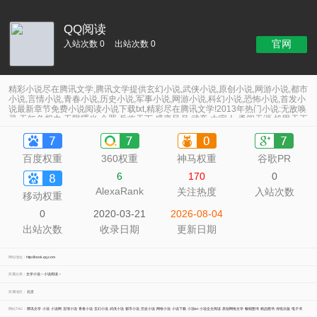
QQ阅读
官网
入站次数 0
出站次数 0
精彩小说尽在腾讯文学,腾讯文学提供玄幻小说,武侠小说,原创小说,网游小说,都市
小说,言情小说,青春小说,历史小说,军事小说,网游小说,科幻小说,恐怖小说,首发小
说最新章节免费小说阅读小说下载txt,精彩尽在腾讯文学!2013年热门小说:无敌唤
灵,无红色权力,无限曙光,余罪,兵临天下,盛唐风月,武帝,大官人,勇闯天涯,机甲天王
百度权重
360权重
神马权重
谷歌PR
6
170
0
AlexaRank
关注热度
入站次数
移动权重
0
2020-03-21
2026-08-04
出站次数
收录日期
更新日期
网站地址：
http://book.qq.com
所属分类：
文学小说
>
小说阅读
>
所属地区：
北京
网站TAG：
腾讯文学
小说
小说网
言情小说
青春小说
玄幻小说
武侠小说
都市小说
历史小说
网络小说
小说下载
小说txt
小说全文阅读
原创网络文学
畅销图书
精品图书
传统出版
电子书