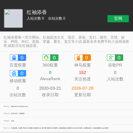
红袖添香
官网
入站次数 0
出站次数 0
红袖添香唯一官方网站。红袖提供古言、现言、原创、玄幻、都市、言情、娱
乐、种田、科幻、悬疑、穿越、重生、宠文等小说,最新全本免费手机小说阅读推
荐,精彩尽在红袖添香。
百度权重
360权重
神马权重
谷歌PR
0
152
0
AlexaRank
关注热度
入站次数
移动权重
0
2020-03-21
2026-07-28
出站次数
收录日期
更新日期
网站地址：
https://www.hongxiu.com
所属分类：
文学小说
>
小说阅读
>
所属地区：
北京
网站TAG：
红袖添香
小说网
手机小说
最新小说推荐
txt小说下载
免费小说下载网
小说阅读器全本免费小说
起点中文网
小说网站排名
小说在线阅读
3g小说网