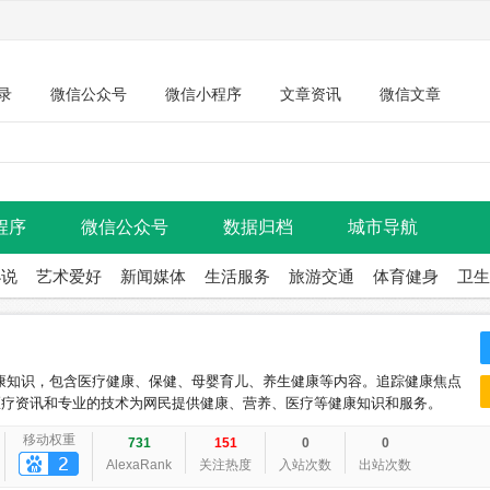
录
微信公众号
微信小程序
文章资讯
微信文章
程序
微信公众号
数据归档
城市导航
小说
艺术爱好
新闻媒体
生活服务
旅游交通
体育健身
卫生
康知识，包含医疗健康、保健、母婴育儿、养生健康等内容。追踪健康焦点
医疗资讯和专业的技术为网民提供健康、营养、医疗等健康知识和服务。
移动权重
731
151
0
0
AlexaRank
关注热度
入站次数
出站次数