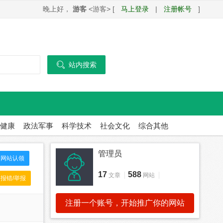
晚上好，
游客
<游客> [
马上登录
|
注册帐号
]

站内搜索
健康
政法军事
科学技术
社会文化
综合其他
管理员
网站认领
17
588
文章
网站
报错/举报
注册一个账号，开始推广你的网站