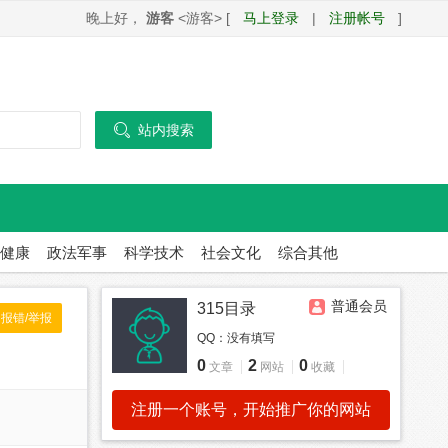
晚上好，
游客
<游客> [
马上登录
|
注册帐号
]

站内搜索
健康
政法军事
科学技术
社会文化
综合其他
普通会员
315目录
报错/举报
QQ：
没有填写
0
2
0
文章
网站
收藏
注册一个账号，开始推广你的网站