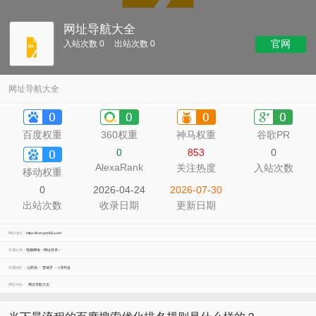
网址导航大全
官网
入站次数 0
出站次数 0
网址导航大全
百度权重
360权重
神马权重
谷歌PR
0
853
0
AlexaRank
关注热度
入站次数
移动权重
0
2026-04-24
2026-07-30
出站次数
收录日期
更新日期
网站地址：
https://kan.port56.com
所属分类：
电脑网络
>
网址目录
>
所属地区：
山西省
>
晋城市
>
>泽州县
网站TAG：
网址导航大全