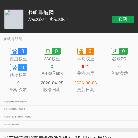
梦帆导航网
官网
入站次数 0
出站次数 0
梦帆导航网
百度权重
360权重
神马权重
谷歌PR
0
941
0
AlexaRank
关注热度
入站次数
移动权重
0
2026-04-25
2026-08-06
出站次数
收录日期
更新日期
网站地址：
https://mfchuangye.cn
所属分类：
电脑网络
>
网址目录
>
所属地区：
山东省
>
济南市
>
>天桥区
网站TAG：
梦帆导航网