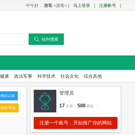
中午好，
游客
<游客> [
马上登录
|
注册帐号
]

站内搜索
健康
政法军事
科学技术
社会文化
综合其他
管理员
网站认领
17
588
文章
网站
报错/举报
注册一个账号，开始推广你的网站