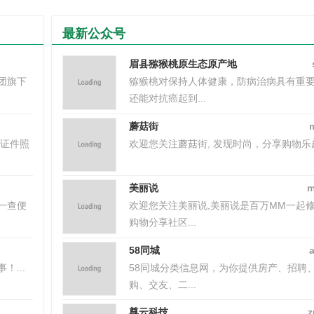
最新公众号
眉县猕猴桃原生态原产地
团旗下
猕猴桃对保持人体健康，防病治病具有重
还能对抗癌起到...
蘑菇街
己证件照
欢迎您关注蘑菇街, 发现时尚，分享购物乐趣。
美丽说
m
一查便
欢迎您关注美丽说,美丽说是百万MM一起
购物分享社区...
58同城
...
58同城分类信息网，为你提供房产、招聘
购、交友、二...
尊云科技
z