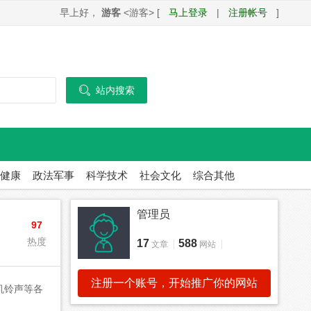
早上好，
游客
<游客> [
马上登录
|
注册帐号
]

站内搜索
健康
政法军事
科学技术
社会文化
综合其他
管理员
97
热度
17
588
文章
网站
注册一个账号，开始推广你的网站
机铃声等各