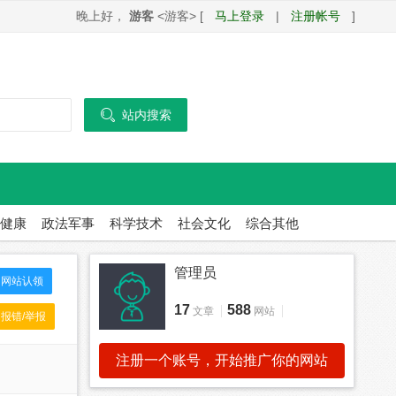
晚上好，
游客
<游客> [
马上登录
|
注册帐号
]

站内搜索
健康
政法军事
科学技术
社会文化
综合其他
管理员
网站认领
17
588
文章
网站
报错/举报
注册一个账号，开始推广你的网站